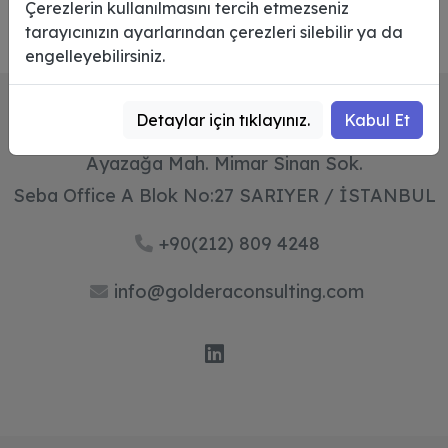
Çerezlerin kullanılmasını tercih etmezseniz
tarayıcınızın ayarlarından çerezleri silebilir ya da
engelleyebilirsiniz.
Detaylar için tıklayınız.
Kabul Et
Ayazağa Mah. Mimar Sinan Sok.
Seba Office A Blok No:27 SARIYER / İSTANBUL
+90(212) 809 4248
info@golderaconsulting.com